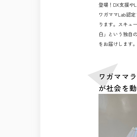
登場！DX支援やL
ワガママLab認
ります。スキュ
白」という独自
をお届けします
ワガママ
が社会を