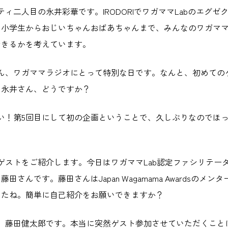
リティ二人目の永井彩華です。IRODORIでワガママLabのエグ
々小学生からおじいちゃんおばあちゃんまで、みんなのワガマ
できるかを考えています。
さん、ワガママラジオにとって特別な日です。なんと、初めての
。永井さん、どうですか？
ごい！第5回目にして初の企画ということで、久しぶりなのでほ
。
、ゲストをご紹介します。今日はワガママLab認定ファシリテー
田さんです。藤田さんはJapan Wagamama Awardsのメ
したね。簡単に自己紹介をお願いできますか？
て、藤田健太郎です。本当に突然ゲスト参加させていただくこと