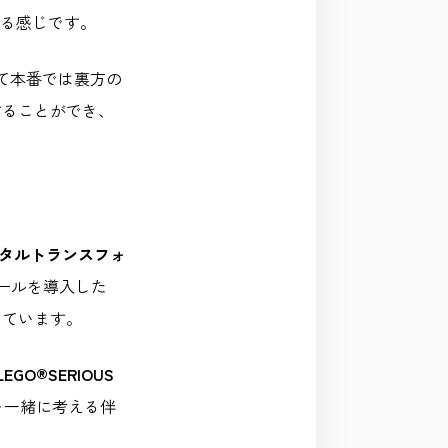
いる感じです。
て本番では裏方の
することができ、
ジタルトランスフォ
ツールを導入した
っています。
LEGO®︎SERIOUS
を一緒に考える伴