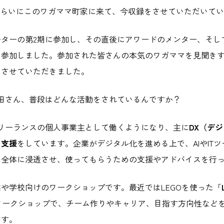
くらいにこのワガママ町家に来て、今収録をさせていただいて
ーターの第2期に参加し、その直後にアワードのメンター、そし
て参加しました。参加された皆さんの本気のワガママを見聞き
をさせていただきました。
藤田さん、普段はどんな活動をされているんですか？
フリーランスの個人事業主として働くようになり、主に
DX（デ
の支援
をしています。企業がデジタル化を進める上で、AIやIT
ム全体に浸透させ、使ってもらうための支援やアドバイスを行
や学校向けのワークショップです。最近ではLEGOを使った「
ワークショップで、チーム作りやキャリア、目指す方向性など
ます。