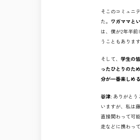
そこのコミュニ
た。
ワガママと
は、僕が2年半前に
うこともありま
そして、
学生の
ったひとりのた
分が一番楽しめ
谷津
: ありがと
いますが、私は
直接関わって可
走などに携わっ