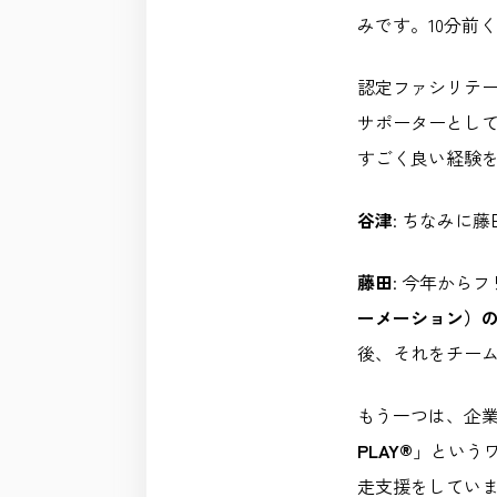
みです。10分前
認定ファシリテ
サポーターとし
すごく良い経験
谷津
: ちなみに
藤田
: 今年から
ーメーション）
後、それをチー
もう一つは、企業
PLAY®︎
」という
走支援をしてい