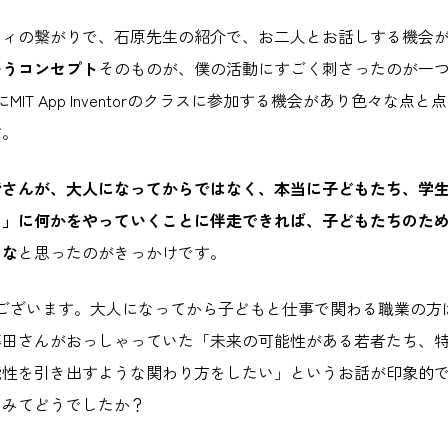
ティの繋がりで、石原先生の紹介で、お二人とお話しする機会
いうコンセプト
そのものが、僕の活動にすごく刺さったのが一
MIT App Inventorのクラスに参加する機会があり色々な点
す。
皆さんが、大人になってからではなく、本当に子どもたち、学
め」に何かをやっていくことに伴走できれば、子どもたちのた
るな
と思ったのがきっかけです。
うございます。大人になってから子どもと仕事で関わる職業の方
藤田さんがおっしゃっていた「未来の可能性がある若者たち、
能性を引き出すような関わり方をしたい」というお話が印象的
てみてどうでしたか？