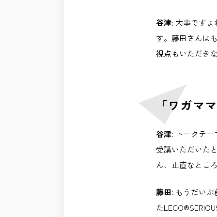
谷津
: 大事です
す。藤田さんは
視点もいただき
「ワガママ
谷津
: トークテ
受講いただいた
ん、正直なとこ
藤田
: もうだい
たLEGO®︎SE