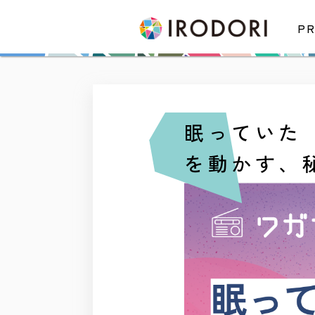
PR
眠っていた
を動かす、