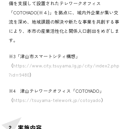
備を支援して設置されたテレワークオフィス
「COTOYADO(※４)」を拠点に、域内外企業が集い交
流を深め、地域課題の解決や新たな事業を共創する事
により、本市の産業活性化と関係人口創出をめざしま
す。
※3「津山市スマートシティ構想」
（
https://www.city.tsuyama.lg.jp/city/index2.php
?id=9480
）
※4 津山テレワークオフィス「COTOYADO」
（
https://tsuyama-telework.jp/cotoyado
）
2．実施内容