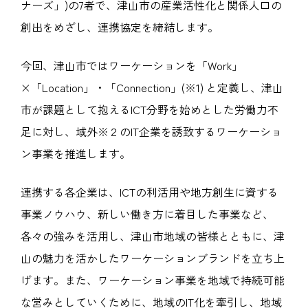
ナーズ」)の7者で、津山市の産業活性化と関係人口の
創出をめざし、連携協定を締結します。
今回、津山市ではワーケーションを「Work」
×「Location」・「Connection」(※1) と定義し、津山
市が課題として抱えるICT分野を始めとした労働力不
足に対し、域外※２のIT企業を誘致するワーケーショ
ン事業を推進します。
連携する各企業は、ICTの利活用や地方創生に資する
事業ノウハウ、新しい働き方に着目した事業など、
各々の強みを活用し、津山市地域の皆様とともに、津
山の魅力を活かしたワーケーションブランドを立ち上
げます。また、ワーケーション事業を地域で持続可能
な営みとしていくために、地域のIT化を牽引し、地域